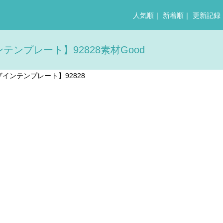
人気順
｜
新着順
｜
更新記録
プレート】92828素材Good
ンテンプレート】92828