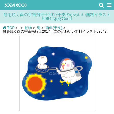
餅を焼く酉の宇宙飛行士2017干支のかわいい無料イラスト
59642素材Good
TOP
>
>
動物
>
鳥
>
酉年(干支)
>
餅を焼く酉の宇宙飛行士2017干支のかわいい無料イラスト59642