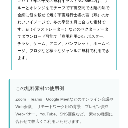
２０１７年の干支の無料イラストNO.59642は、ブ
ルーとオレンジをモチーフで宇宙空間で太陽の熱で
金網に餅を載せて焼く宇宙飛行士姿の酉（鶏）のか
わいいイメージで、冬の季節１月に合った素材で
す。ai（イラストレーター）などのベクターデータ
でダウンロード可能で『商用利用OK』ポスター、
チラシ、ゲーム、アニメ、パンフレット、ホームペ
ージ、ブログなど様々なジャンルに無料で利用でき
ます。
この無料素材の使用例
Zoom・Teams・Google Meetなどのオンライン会議や
Web会議、 リモートワーク用の背景、プレゼン資料、
Webバナー、YouTube、SNS画像など、 素材の種類に
合わせて幅広くご利用いただけます。