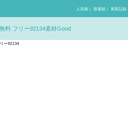
人気順
｜
新着順
｜
更新記録
料 フリー92134素材Good
ー92134