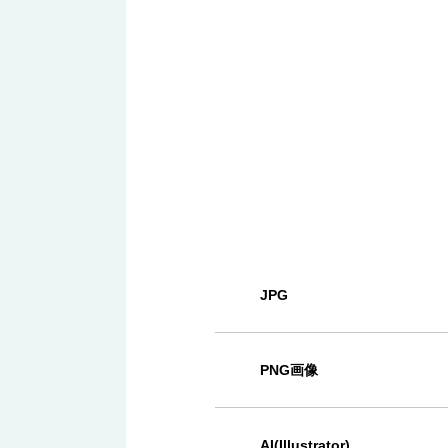
JPG
PNG画像
AI(Illustrator)