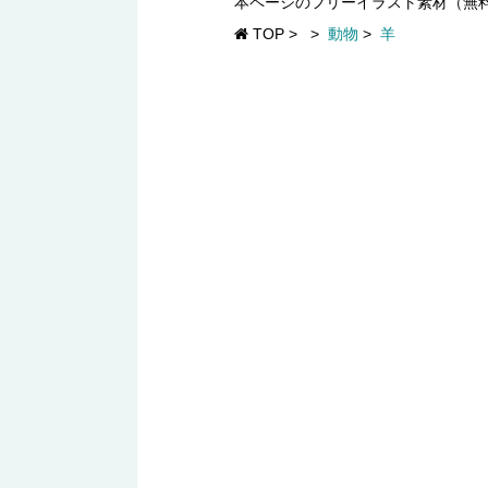
本ページのフリーイラスト素材（無
TOP
>
>
動物
>
羊