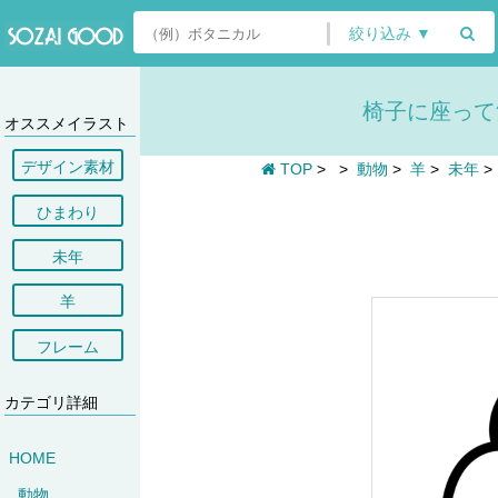
絞り込み ▼
椅子に座って飲
オススメイラスト
デザイン素材
TOP
>
>
動物
>
羊
>
未年
ひまわり
未年
羊
フレーム
カテゴリ詳細
HOME
動物