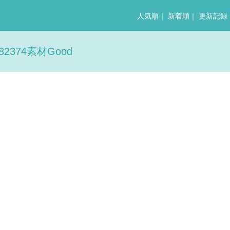
人気順
｜
新着順
｜
更新記録
374素材Good