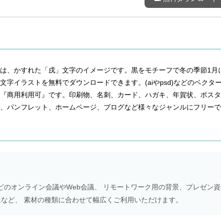
は、かすれた「戌」文字のイメージです。黒をモチーフで冬の季節1月
字イラストを無料でダウンロードできます。(aiやpsd)などのベクタ
で『商用利用可』です。印刷物、名刺、カード、ハガキ、年賀状、ポスタ
メ、パンフレット、ホームページ、ブログなど様々なジャンルにフリーで
Meetなどのオンライン会議やWeb会議、 リモートワーク用の背景、プレゼン
NS画像など、 素材の種類に合わせて幅広くご利用いただけます。