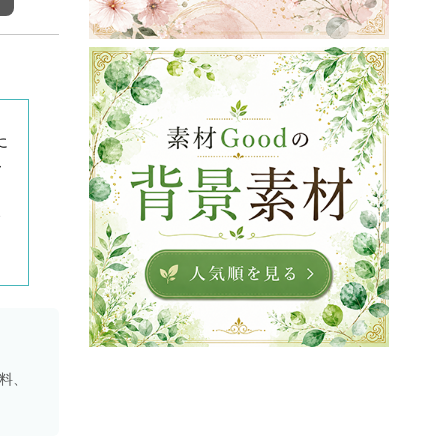
に
ー
資料、