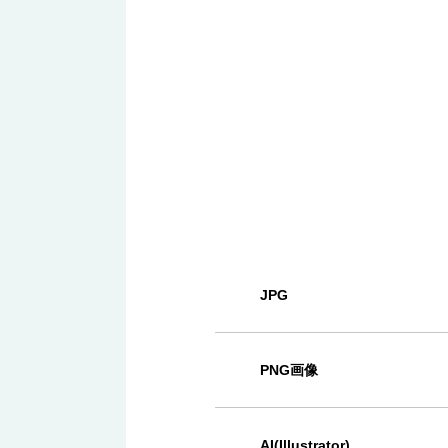
JPG
PNG画像
AI(Illustrator)