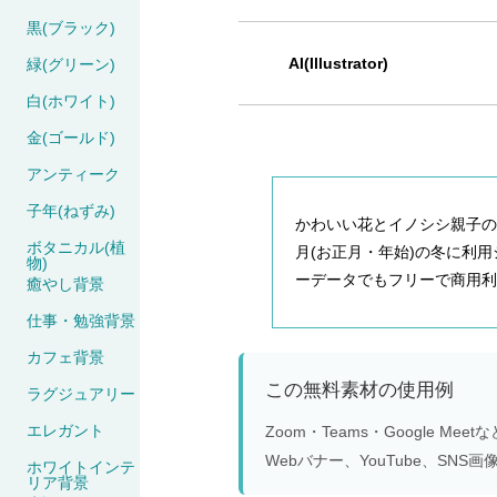
黒(ブラック)
AI(Illustrator)
緑(グリーン)
白(ホワイト)
金(ゴールド)
アンティーク
子年(ねずみ)
かわいい花とイノシシ親子の
ボタニカル(植
月(お正月・年始)の冬に利用シーン
物)
ーデータでもフリーで商用利
癒やし背景
仕事・勉強背景
カフェ背景
この無料素材の使用例
ラグジュアリー
エレガント
Zoom・Teams・Google 
Webバナー、YouTube、S
ホワイトインテ
リア背景