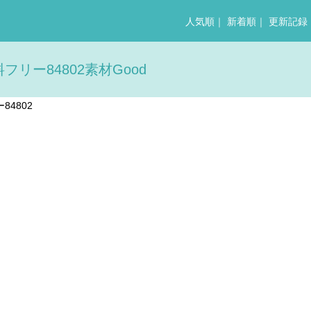
人気順
｜
新着順
｜
更新記録
ー84802素材Good
4802