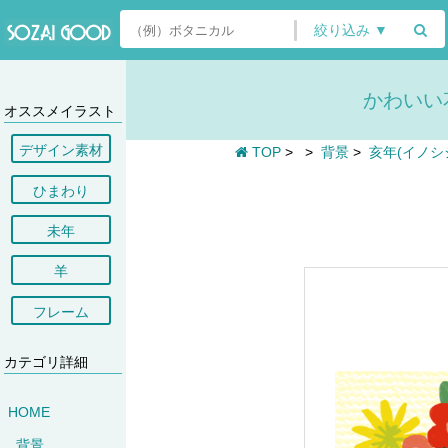
絞り込み ▼
かわいい
オススメイラスト
デザイン素材
TOP
>
>
背景
>
亥年(イノシ
ひまわり
未年
羊
フレーム
カテゴリ詳細
HOME
背景