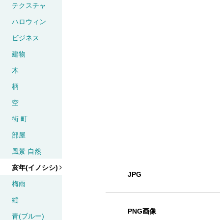
テクスチャ
ハロウィン
ビジネス
建物
木
柄
空
街 町
部屋
風景 自然
亥年(イノシシ)
JPG
梅雨
縦
PNG画像
青(ブルー)