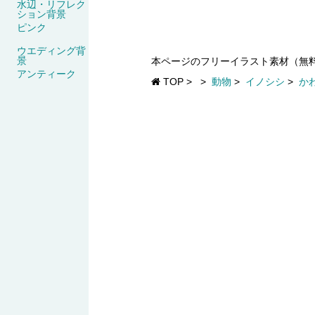
水辺・リフレク
ション背景
ピンク
ウエディング背
景
本ページのフリーイラスト素材（無
アンティーク
TOP
>
>
動物
>
イノシシ
>
か