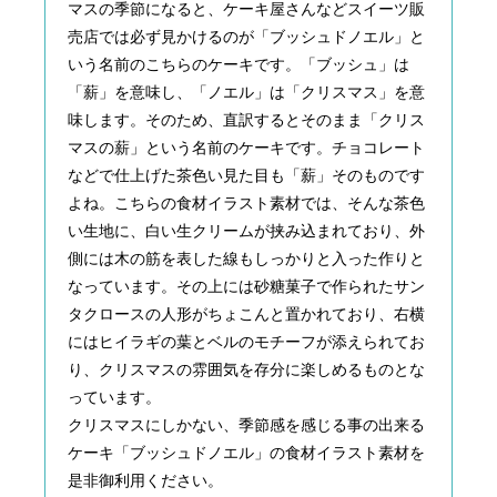
マスの季節になると、ケーキ屋さんなどスイーツ販
売店では必ず見かけるのが「ブッシュドノエル」と
いう名前のこちらのケーキです。「ブッシュ」は
「薪」を意味し、「ノエル」は「クリスマス」を意
味します。そのため、直訳するとそのまま「クリス
マスの薪」という名前のケーキです。チョコレート
などで仕上げた茶色い見た目も「薪」そのものです
よね。こちらの食材イラスト素材では、そんな茶色
い生地に、白い生クリームが挟み込まれており、外
側には木の筋を表した線もしっかりと入った作りと
なっています。その上には砂糖菓子で作られたサン
タクロースの人形がちょこんと置かれており、右横
にはヒイラギの葉とベルのモチーフが添えられてお
り、クリスマスの雰囲気を存分に楽しめるものとな
っています。
クリスマスにしかない、季節感を感じる事の出来る
ケーキ「ブッシュドノエル」の食材イラスト素材を
是非御利用ください。