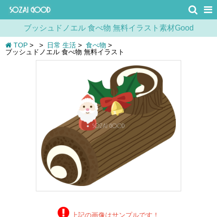
ブッシュドノエル 食べ物 無料イラスト素材Good
TOP
>
>
日常 生活
>
食べ物
>
ブッシュドノエル 食べ物 無料イラスト
上記の画像はサンプルです！