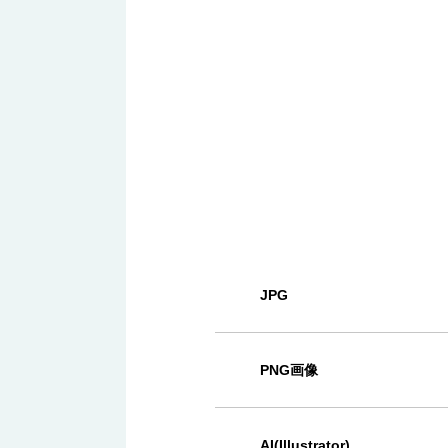
JPG
PNG画像
AI(Illustrator)