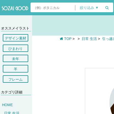
絞り込み ▼
オススメイラスト
デザイン素材
TOP
>
>
日常 生活
>
引っ越
ひまわり
未年
羊
フレーム
カテゴリ詳細
HOME
日常 生活