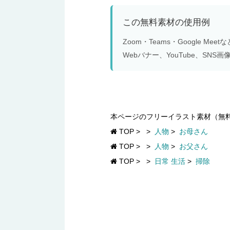
この無料素材の使用例
Zoom・Teams・Google 
Webバナー、YouTube、S
本ページのフリーイラスト素材（無
TOP
>
>
人物
>
お母さん
TOP
>
>
人物
>
お父さん
TOP
>
>
日常 生活
>
掃除