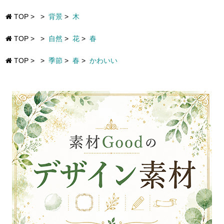
TOP
>
>
背景
>
木
TOP
>
>
自然
>
花
>
春
TOP
>
>
季節
>
春
>
かわいい