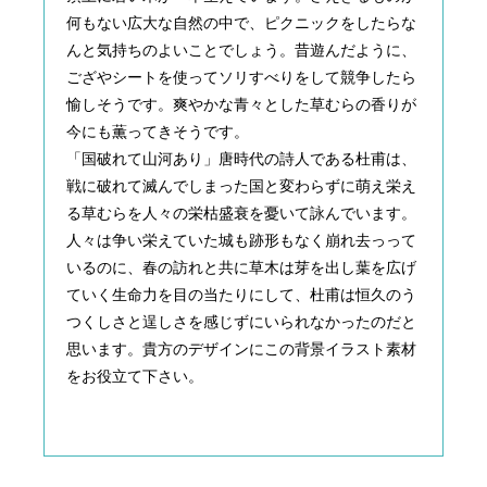
何もない広大な自然の中で、ピクニックをしたらな
んと気持ちのよいことでしょう。昔遊んだように、
ござやシートを使ってソリすべりをして競争したら
愉しそうです。爽やかな青々とした草むらの香りが
今にも薫ってきそうです。
「国破れて山河あり」唐時代の詩人である杜甫は、
戦に破れて滅んでしまった国と変わらずに萌え栄え
る草むらを人々の栄枯盛衰を憂いて詠んでいます。
人々は争い栄えていた城も跡形もなく崩れ去っって
いるのに、春の訪れと共に草木は芽を出し葉を広げ
ていく生命力を目の当たりにして、杜甫は恒久のう
つくしさと逞しさを感じずにいられなかったのだと
思います。貴方のデザインにこの背景イラスト素材
をお役立て下さい。