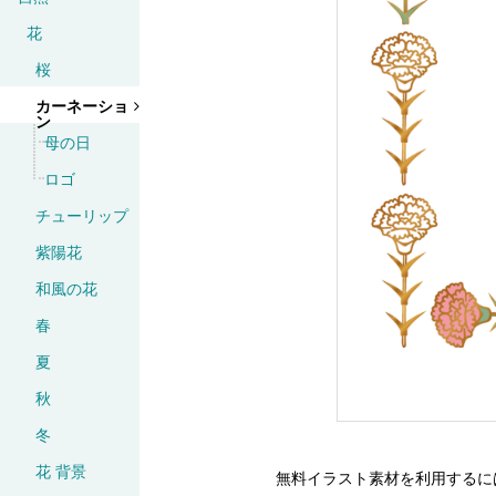
花
桜
カーネーショ
ン
母の日
ロゴ
チューリップ
紫陽花
和風の花
春
夏
秋
冬
花 背景
無料イラスト素材を利用するに