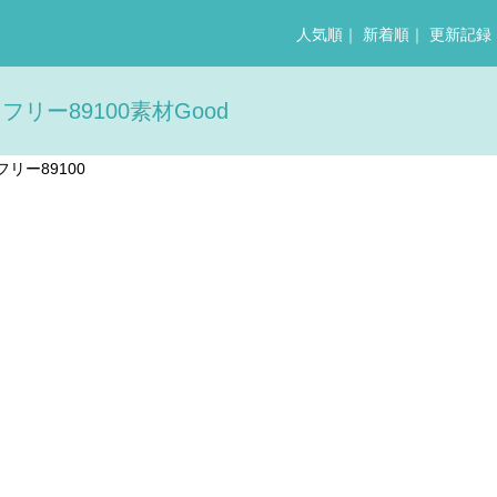
人気順
｜
新着順
｜
更新記録
リー89100素材Good
リー89100