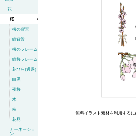
花
桜
桜の背景
縦背景
桜のフレーム
縦桜フレーム
花びら(透過)
白黒
夜桜
木
枝
無料イラスト素材を利用するに
花見
カーネーショ
ン