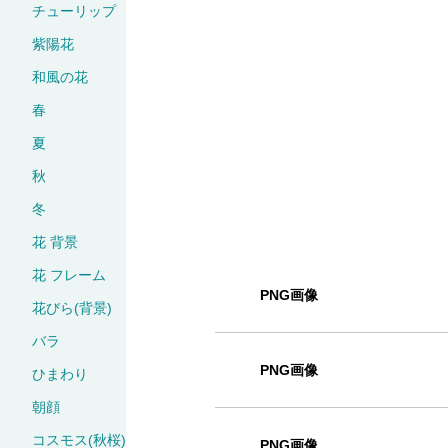
チューリップ
紫陽花
和風の花
春
夏
秋
冬
花 背景
花 フレーム
PNG画像
花びら(背景)
バラ
PNG画像
ひまわり
朝顔
コスモス(秋桜)
PNG画像