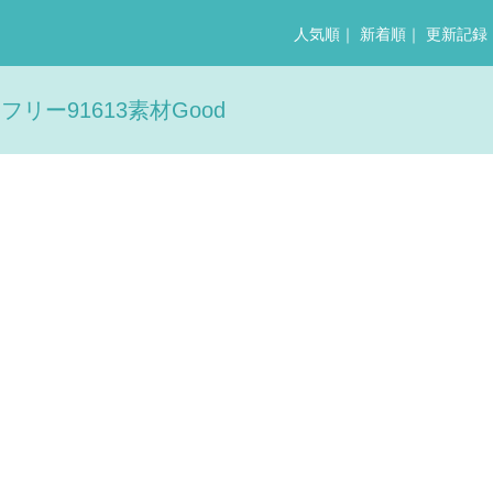
人気順
｜
新着順
｜
更新記録
リー91613素材Good