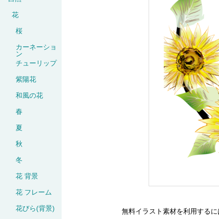
花
桜
カーネーショ
ン
チューリップ
紫陽花
和風の花
春
夏
秋
冬
花 背景
花 フレーム
花びら(背景)
無料イラスト素材を利用するに