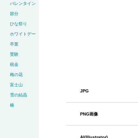
バレンタイン
節分
ひな祭り
ホワイトデー
卒業
受験
税金
梅の花
富士山
JPG
雪の結晶
椿
PNG画像
AI(Illustrator)