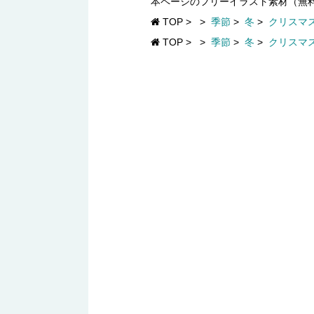
本ページのフリーイラスト素材（無
TOP
>
>
季節
>
冬
>
クリスマ
TOP
>
>
季節
>
冬
>
クリスマ