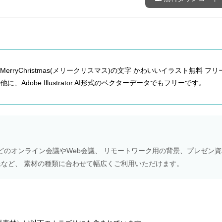
rryChristmas(メリークリスマス)の文字 かわいいイラスト無料 フリ
、Adobe Illustrator AI形式のベクターデータでもフリーです。
Meetなどのオンライン会議やWeb会議、 リモートワーク用の背景、プレゼン
NS画像など、 素材の種類に合わせて幅広くご利用いただけます。