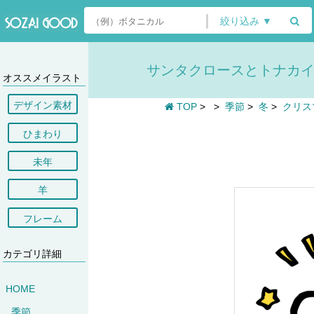
絞り込み ▼
サンタクロースとトナカイとM
オススメイラスト
デザイン素材
TOP
>
>
季節
>
冬
>
クリス
ひまわり
未年
羊
フレーム
カテゴリ詳細
HOME
季節