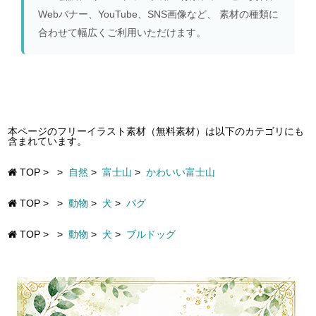
Webバナー、YouTube、SNS画像など、 素材の種類に
合わせて幅広くご利用いただけます。
本ページのフリーイラスト素材（無料素材）は以下のカテゴリにも
含まれています。
TOP
>
>
自然
>
富士山
>
かわいい富士山
TOP
>
>
動物
>
犬
>
パグ
TOP
>
>
動物
>
犬
>
ブルドッグ