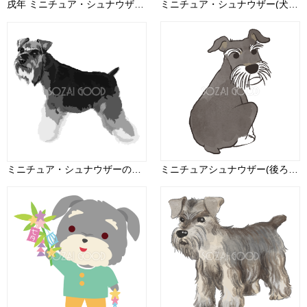
戌年 ミニチュア・シュナウザー和風(梅)2018干支無料イラスト 横向き75698
ミニチュア・シュナウザー(犬)サンタクロースのクリスマスかわいい動物無料イラスト81176
ミニチュア・シュナウザーの白黒モノクロでかっこいい犬の無料イラスト68031
ミニチュアシュナウザー(後ろ姿)かわいい犬の無料イラスト70063