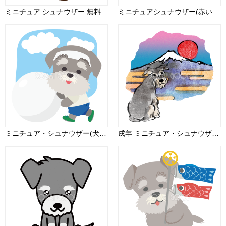
ミニチュア シュナウザー 無料犬イラスト
ミニチュアシュナウザー(赤い服)かわいい犬の無料イラスト70393
ミニチュア・シュナウザー(犬)のかわいい運動会(白組大玉転がし)動物無料イラスト73983
戌年 ミニチュア・シュナウザー和風(富士山)2018干支無料イラスト 後ろ姿お座り75702