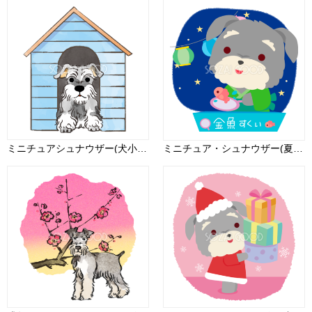
ミニチュアシュナウザー(犬小屋)かわいい犬の無料イラスト70389
ミニチュア・シュナウザー(夏祭りで金魚すくい)の夏祭りのかわいい動物無料イラスト72924