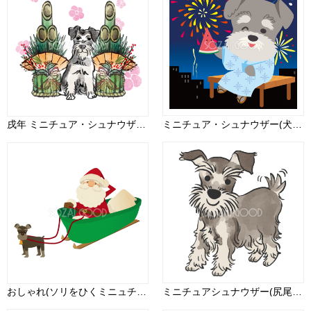
戌年 ミニチュア・シュナウザー和風(門松)2018干支無料イラスト 正面お座り75706
ミニチュア・シュナウザー(犬)が花火大会で夜空を見上げる動物無料イラスト71333
おしゃれ(ソリをひくミニュチアシュナイザー)サンタクロース無料イラスト80811
ミニチュアシュナウザー(尻尾を振る)かわいい犬の無料イラスト70071