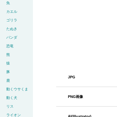
魚
カエル
ゴリラ
たぬき
パンダ
恐竜
熊
猿
豚
JPG
鹿
動くウサくま
PNG画像
動く犬
リス
ライオン
AI(Illustrator)