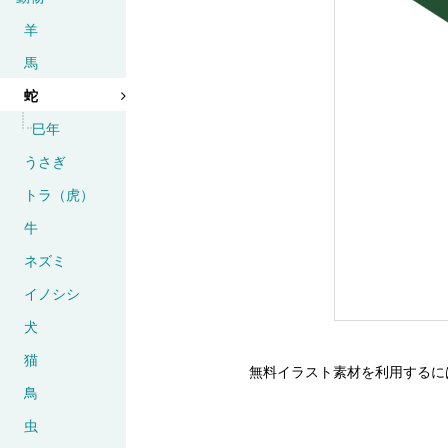
羊
馬
蛇
巳年
うさぎ
トラ（虎）
牛
ネズミ
イノシシ
犬
猫
無料イラスト素材を利用するに
鳥
虫