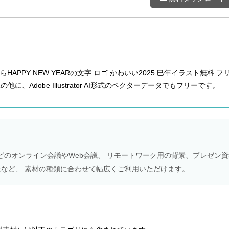
PPY NEW YEARの文字 ロゴ かわいい2025 巳年イラスト無料 フ
他に、Adobe Illustrator AI形式のベクターデータでもフリーです。
Meetなどのオンライン会議やWeb会議、 リモートワーク用の背景、プレゼン
NS画像など、 素材の種類に合わせて幅広くご利用いただけます。