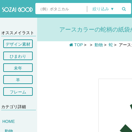
絞り込み ▼
アースカラーの蛇柄の紙袋からH
オススメイラスト
デザイン素材
TOP
>
>
動物
>
蛇
>
アースカ
ひまわり
未年
羊
フレーム
カテゴリ詳細
HOME
動物