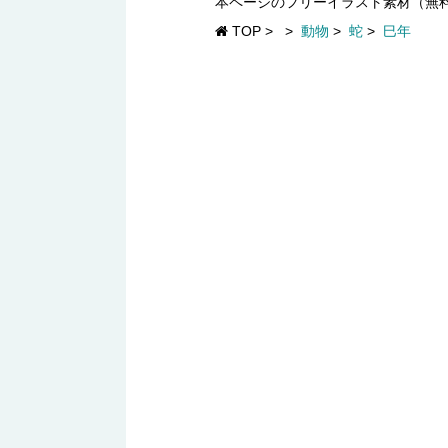
本ページのフリーイラスト素材（無
TOP
>
>
動物
>
蛇
>
巳年