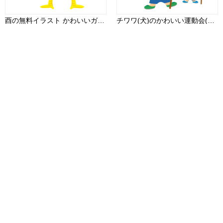
酉の無料イラスト かわいいガッツポーズ2017干支59596
チワワ(犬)のかわいい運動会(かけっこ)動物無料イラスト73942