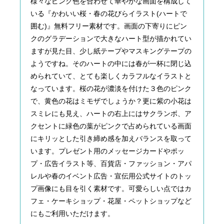
様々なピンク色を合わせて華やかな画面を構成して
いる『かわいい桜・春の花びらイラスト(ハートで
囲む)』無料フリー素材です。画面の下寄りにピン
クのグラデーションで大きなハート型が描かれてい
ますが見た目、少し紙テープやマスキングテープの
ようですね。そのハートの中には春が一杯に閉じ込
められていて、とても楽しくカラフルなイラストと
なっています。桜の花が濃淡を付けた３色のピンク
で、黄色の花はミモザでしょうか？更に紫の小花は
スミレにも見え、ハートの右上にはサクランボ、ア
クセントに緑色の葉がピンクで占められている画面
にキリッとした引き締め感を加えバランスを取って
います。プレゼント用のメッセージカードやポッ
プ・広告イラスト等、百貨店・ファッション・アパ
レルや春のイベント広告・宣伝用公式サイトのトッ
プ画像にも目を引く素材です。可愛らしい点ではカ
フェ・ケーキショップ・花屋・ペットショップなど
にもご利用いただけます。