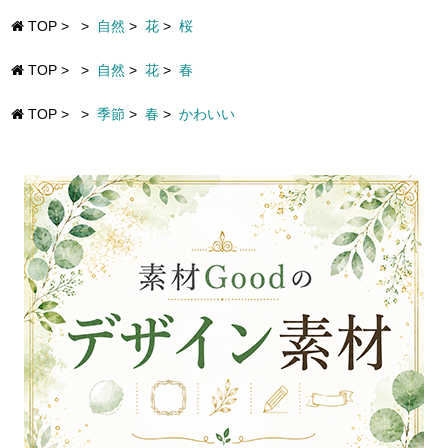
TOP
>
>
自然
>
花
>
桜
TOP
>
>
自然
>
花
>
春
TOP
>
>
季節
>
春
>
かわいい