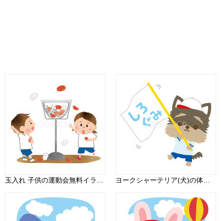
玉入れ 子供の運動会無料イラスト81367
ヨークシャーテリア(犬)の体育祭(白組旗をふって応援)動物無料イラスト81253