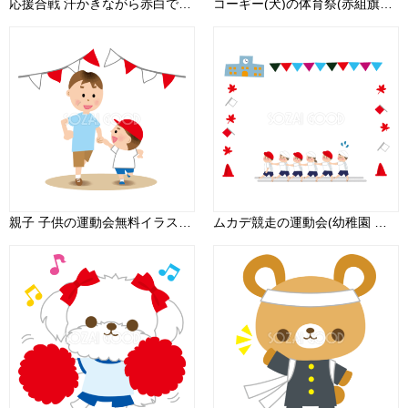
応援合戦 汗かきながら赤白で旗をふる 運動会無料イラスト81360
コーギー(犬)の体育祭(赤組旗をふって応援)動物無料イラスト81232
親子 子供の運動会無料イラスト81383
ムカデ競走の運動会(幼稚園 小学校 中学校 )フレーム枠無料イラスト55207