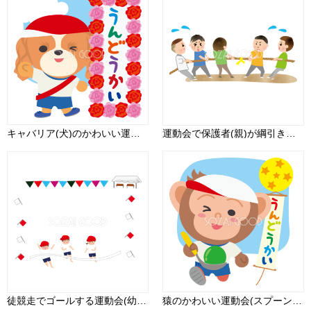
キャバリア(犬)のかわいい運動会(運動会がんばるぞ！)動物無料イラスト73922
運動会で保護者(親)が綱引きしている無料イラスト81356
徒競走でゴールする運動会(幼稚園 小学校 中学校 )フレーム枠無料イラスト55225
猿のかわいい運動会(スプーンレース)動物無料イラスト75498