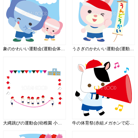
象のかわいい運動会(運動会体操)動物無料イラスト73999
うさぎのかわいい運動会(運動会がんばるぞ！)動物無料イラスト75458
大縄跳びの運動会(幼稚園 小学校 中学校)フレーム枠無料イラスト55195
牛の体育祭(赤組メガホンで応援)動物無料イラスト81257