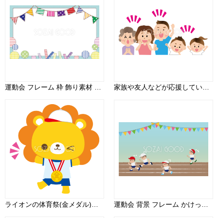
運動会 フレーム 枠 飾り素材 207
家族や友人などが応援しているところの運動会無料イラスト81362
ライオンの体育祭(金メダル)動物無料イラスト81254
運動会 背景 フレーム かけっこ 秋 かわいい イラスト無料 フリー89893