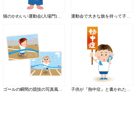
猫のかわいい運動会(入場門)動物無料イラスト75518
運動会で大きな旗を持って子供たちが応援合戦している無料イラスト81354
ゴールの瞬間の競技の写真風ショット 運動会無料イラスト81348
子供が『熱中症』と書かれた看板を持つ運動会無料イラスト81378