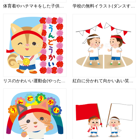
体育着やハチマキをした子供たちが一生懸命応援する運動会無料イラスト81391
学校の無料イラスト(ダンスする女の子)37465
リスのかわいい運動会(やったね！メダル)動物無料イラスト75494
紅白に分かれて向かいあい笑顔と闘志に溢れる運動会無料イラスト81374