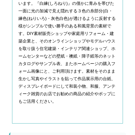
います。『白練(しろねり)』の僅かに青みを帯びた
一面に光の加減で見え隠れする３色の糸部分(白・
練色(ねりいろ)・灰色白色)が透けるように反射する
様がシンプルで使い勝手のある和風背景の素材で
す。DIY素材販売ショップや家庭用リフォーム・建
築企業と、そのオンラインショップやモデルハウス
を取り扱う住宅建築・インテリア関連ショップ、ホ
ームセンターなどの壁紙・襖紙・障子紙等のネット
カタログやサンプル表、またホームページの購入フ
ォーム画像にと、ご利用頂けます。素材をそのまま
生かし写真やイラストを貼って作品展示用の台紙、
ディスプレイボードにして和装小物、和服、アンテ
ィーク雑貨のお店でお勧めの商品の紹介やポップに
もご活用ください。