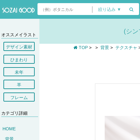
絞り込み ▼
(シ
オススメイラスト
デザイン素材
TOP
>
>
背景
>
テクスチャ
ひまわり
未年
羊
フレーム
カテゴリ詳細
HOME
背景