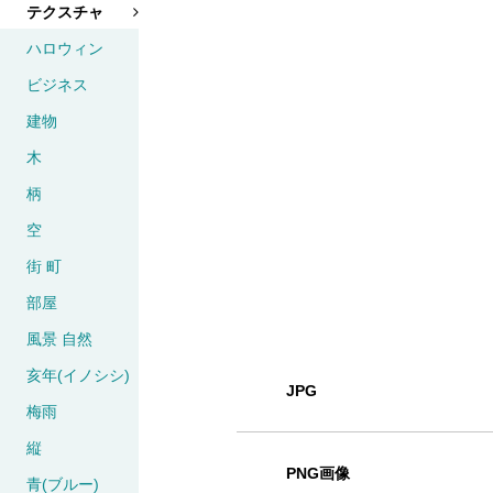
テクスチャ
ハロウィン
ビジネス
建物
木
柄
空
街 町
部屋
風景 自然
亥年(イノシシ)
JPG
梅雨
縦
PNG画像
青(ブルー)