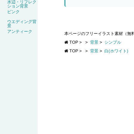
水辺・リフレク
ション背景
ピンク
ウエディング背
景
アンティーク
本ページのフリーイラスト素材（無
TOP
>
>
背景
>
シンプル
TOP
>
>
背景
>
白(ホワイト)