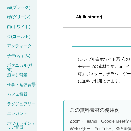
黒(ブラック)
AI(Illustrator)
緑(グリーン)
白(ホワイト)
金(ゴールド)
アンティーク
子年(ねずみ)
(シンプル白ホワイト系)布の
ボタニカル(植
モチーフの素材です。ai（
物)
可』ポスター、チラシ、ゲ
癒やし背景
に無料で利用できます。
仕事・勉強背景
カフェ背景
ラグジュアリー
この無料素材の使用例
エレガント
Zoom・Teams・Google 
ホワイトインテ
リア背景
Webバナー、YouTube、S