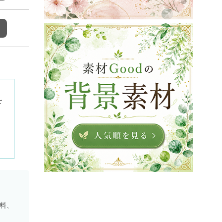
を
資料、