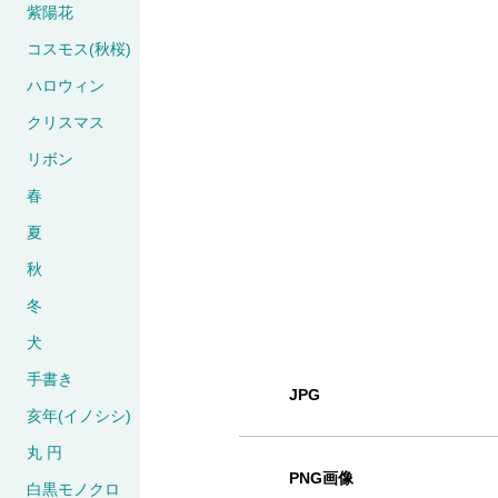
紫陽花
コスモス(秋桜)
ハロウィン
クリスマス
リボン
春
夏
秋
冬
犬
手書き
JPG
亥年(イノシシ)
丸 円
PNG画像
白黒モノクロ