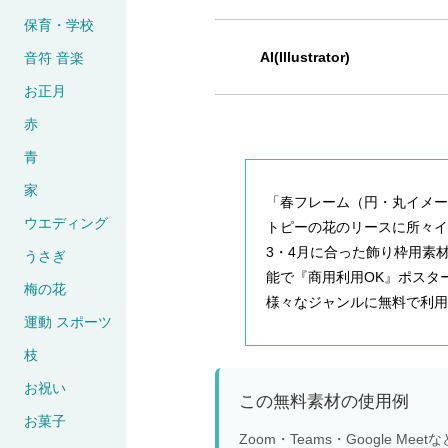
保育・学校
AI(Illustrator)
音符 音楽
お正月
赤
青
家
「春フレーム（円・丸イメー
ウエディング
トピーの花のリースに所々
3・4月に合った飾り枠用素
うさぎ
能で『商用利用OK』ポスタ
梅の花
様々なジャンルに無料で利用
運動 スポーツ
枝
お祝い
この無料素材の使用例
お菓子
Zoom・Teams・Google 