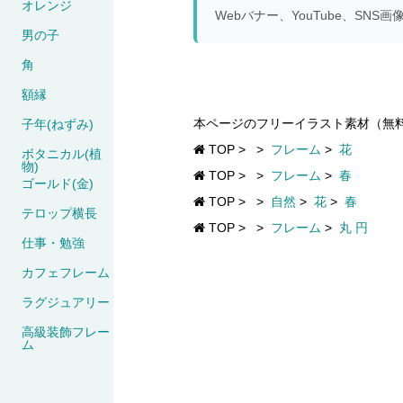
オレンジ
Webバナー、YouTube、S
男の子
角
額縁
本ページのフリーイラスト素材（無
子年(ねずみ)
TOP
>
>
フレーム
>
花
ボタニカル(植
物)
TOP
>
>
フレーム
>
春
ゴールド(金)
TOP
>
>
自然
>
花
>
春
テロップ横長
TOP
>
>
フレーム
>
丸 円
仕事・勉強
カフェフレーム
ラグジュアリー
高級装飾フレー
ム