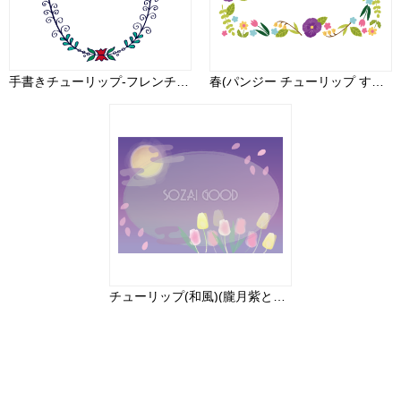
手書きチューリップ-フレンチおしゃれ無料フレーム枠イラスト81652
春(パンジー チューリップ すずらん)フレーム飾り枠の無料イラスト62273
チューリップ(和風)(朧月紫と桃色)花のフレーム 背景の無料イラスト81301