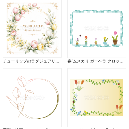
チューリップのラグジュアリーボタニカルデザインテンプレート【無料・フリーPNG】招待状素材92800
春(ムスカリ ガーベラ クロッカス 水仙 チューリップ)フレーム飾り枠の無料イラスト62285