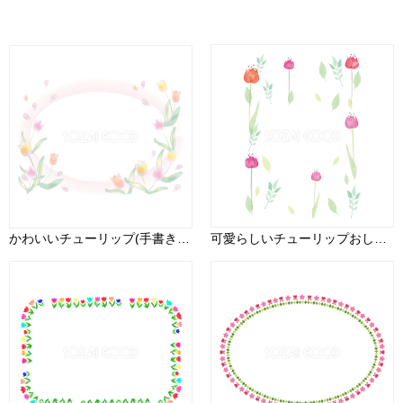
かわいいチューリップ(手書き))(花畑桃色と白)花のフレーム無料イラスト81300
可愛らしいチューリップおしゃれ水彩画風 縦のフレーム枠イラスト(無料)フリー85715