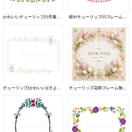
かわいいチューリップの手書きフレームの無料イラスト51869
桜やチューリップのフレーム飾り枠の無料イラスト64013
チューリップ(かわいい)(そよ風と風車桃色と白)花のフレーム無料イラスト81298
チューリップ花柄フレーム無料イラスト｜春の上品フラワー素材PNG94342