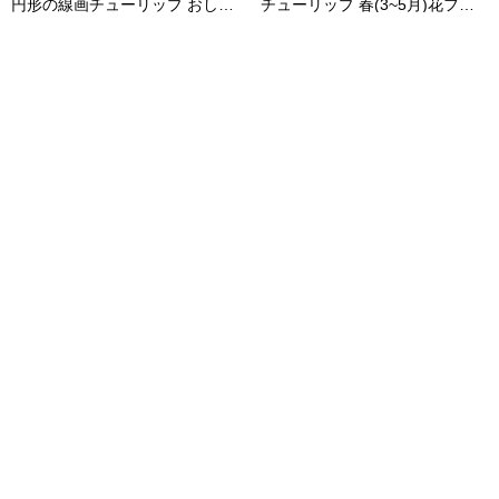
円形の線画チューリップ おしゃれなボタニカル風(植物)のフレーム枠イラスト無料 フリー86455
チューリップ 春(3~5月)花フレーム無料イラスト64626