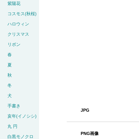
紫陽花
コスモス(秋桜)
ハロウィン
クリスマス
リボン
春
夏
秋
冬
犬
手書き
JPG
亥年(イノシシ)
丸 円
PNG画像
白黒モノクロ