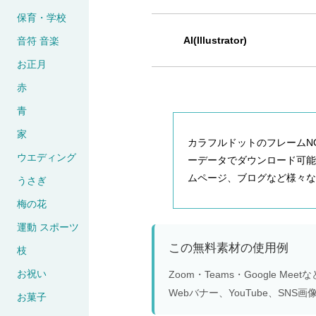
保育・学校
AI(Illustrator)
音符 音楽
お正月
赤
青
家
カラフルドットのフレームNO
ウエディング
ーデータでダウンロード可
ムページ、ブログなど様々な
うさぎ
梅の花
運動 スポーツ
この無料素材の使用例
枝
お祝い
Zoom・Teams・Google 
Webバナー、YouTube、S
お菓子