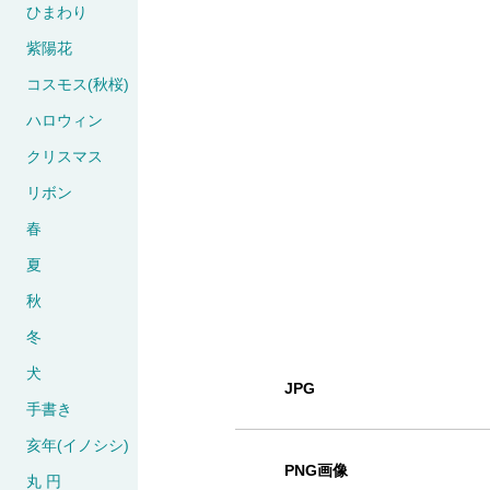
ひまわり
紫陽花
コスモス(秋桜)
ハロウィン
クリスマス
リボン
春
夏
秋
冬
犬
JPG
手書き
亥年(イノシシ)
PNG画像
丸 円