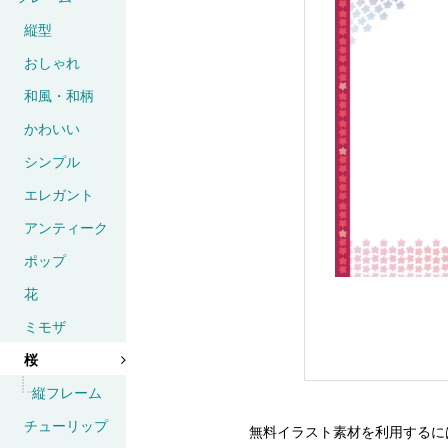
縦型
おしゃれ
和風・和柄
かわいい
シンプル
エレガント
アンティーク
ポップ
花
ミモザ
桜
縦フレーム
チューリップ
無料イラスト素材を利用するに