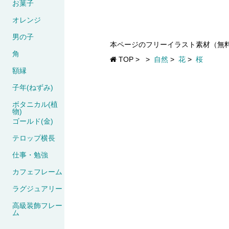
お菓子
オレンジ
男の子
本ページのフリーイラスト素材（無
角
TOP
>
>
自然
>
花
>
桜
額縁
子年(ねずみ)
ボタニカル(植
物)
ゴールド(金)
テロップ横長
仕事・勉強
カフェフレーム
ラグジュアリー
高級装飾フレー
ム