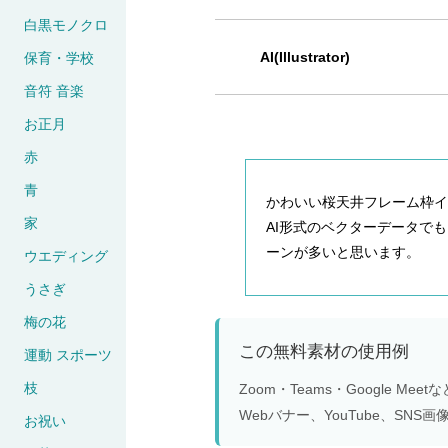
白黒モノクロ
AI(Illustrator)
保育・学校
音符 音楽
お正月
赤
青
かわいい桜天井フレーム枠イラスト
家
AI形式のベクターデータで
ーンが多いと思います。
ウエディング
うさぎ
梅の花
この無料素材の使用例
運動 スポーツ
枝
Zoom・Teams・Google 
Webバナー、YouTube、S
お祝い