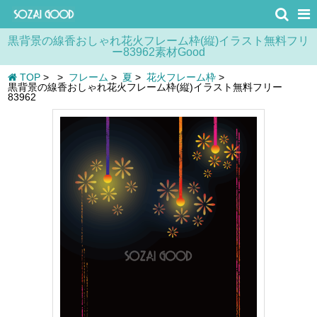
黒背景の線香おしゃれ花火フレーム枠(縦)イラスト無料フリ
ー83962素材Good
TOP
>
>
フレーム
>
夏
>
花火フレーム枠
>
黒背景の線香おしゃれ花火フレーム枠(縦)イラスト無料フリー
83962