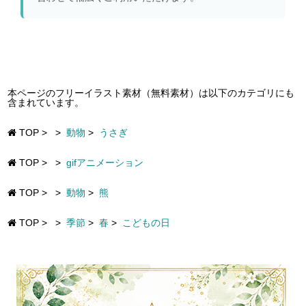
本ページのフリーイラスト素材（無料素材）は以下のカテゴリにも
含まれています。
TOP
>
>
動物
>
うさぎ
TOP
>
>
gifアニメーション
TOP
>
>
動物
>
熊
TOP
>
>
季節
>
春
>
こどもの日