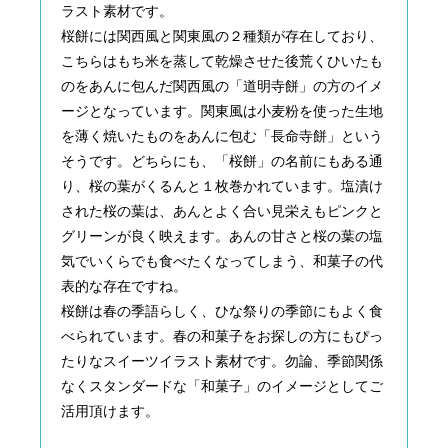
ラスト素材です。
桜餅には関西風と関東風の２種類が存在しており、
こちらはもち米を蒸して乾燥させた後荒くひいたも
のをあんに包んだ関西風の「道明寺餅」の方のイメ
ージとなっています。関東風は小麦粉を使った生地
を薄く焼いたものをあんに包む「長命寺餅」という
そうです。どちらにも、「桜餅」の名前にもある通
り、桜の葉がくるんと１枚巻かれています。塩漬け
された桜の葉は、あんとよく合い見栄えもピンクと
グリーンが良く映えます。あんの甘さと桜の葉の塩
気でいくらでも食べたくなってしまう、和菓子の代
表的な存在ですね。
桜餅は春の季語らしく、ひな祭りの季節にもよく食
べられています。春の和菓子をお探しの方にもぴっ
たりなスイーツイラスト素材です。勿論、季節関係
なくスタンダードな「和菓子」のイメージとしてご
活用頂けます。