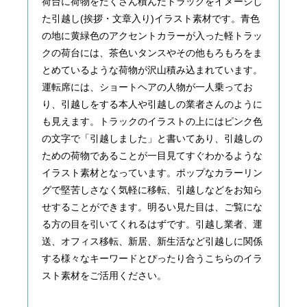
荷台に荷物をたくさん積んだトラックをイメージし
た引越し(挨拶・文章入り)イラスト素材です。青色
の地に黄緑色のアクセントカラーが入った軽トラッ
クの荷台には、茶色いタンスやその他もろもろをま
とめているような荷物が沢山積み込まれています。
運転席には、ショートヘアの人物が一人乗ってお
り、引越しをする本人や引越しの業者さんのように
も見えます。トラックのイラストの上にはピンク色
の文字で「引越しました」と書いてあり、引越しの
ための荷物であることが一目見てすぐわかるような
イラスト素材となっています。ポップなカラーリン
グで堅苦しさなく気軽に移転、引越しなどをお知ら
せすることができます。明るい見た目は、ご覧にな
る方の目を引いてくれるはずです。引越し業者、運
送、オフィス移転、新居、新生活など引越しに関係
する様々なキーワードとぴったり合うこちらのイラ
スト素材をご活用ください。