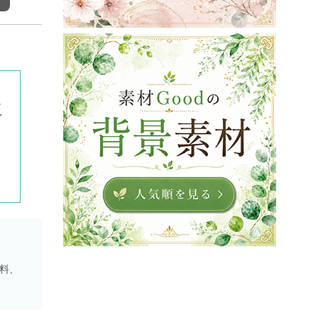
に
ダ
資料、