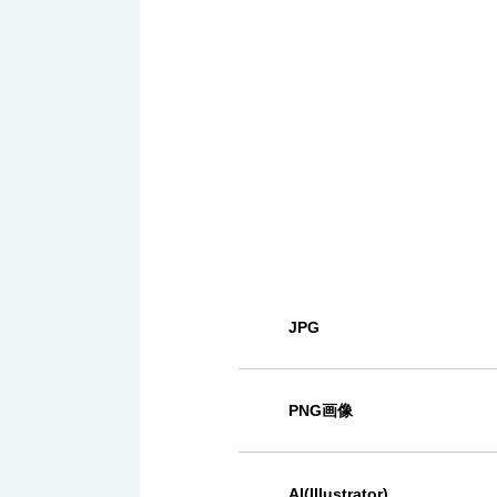
JPG
PNG画像
AI(Illustrator)