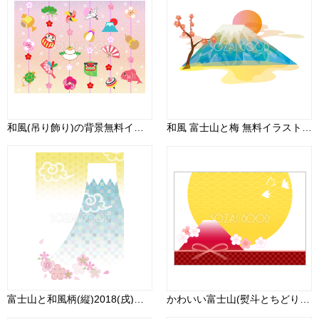
和風(吊り飾り)の背景無料イラスト画像54117
和風 富士山と梅 無料イラスト82693
富士山と和風柄(縦)2018(戌)背景無料イラスト80336
かわいい富士山(熨斗とちどり)背景無料イラスト81599