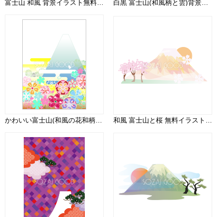
富士山 和風 背景イラスト無料 フリー90485
白黒 富士山(和風柄と雲)背景無料イラスト81620
かわいい富士山(和風の花和柄模様)縦の背景無料イラスト81596
和風 富士山と桜 無料イラスト82690