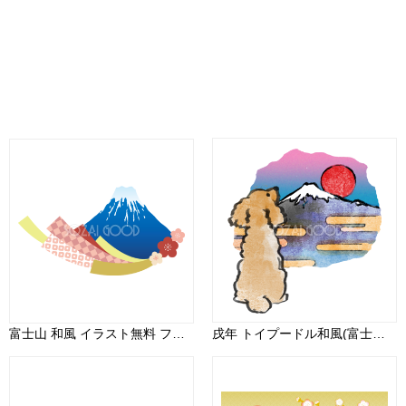
富士山 和風 イラスト無料 フリー90486
戌年 トイプードル和風(富士山)2018干支無料イラスト 後ろ姿お座り75606