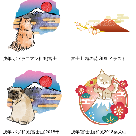
戌年 ポメラニアン和風(富士山)2018干支無料イラスト 正面お座り75678
富士山 梅の花 和風 イラスト無料 フリー90487
戌年 パグ和風(富士山)2018干支無料イラスト 後ろ姿お座り75622
戌年(富士山)和風2018柴犬のかわいい無料イラスト80188