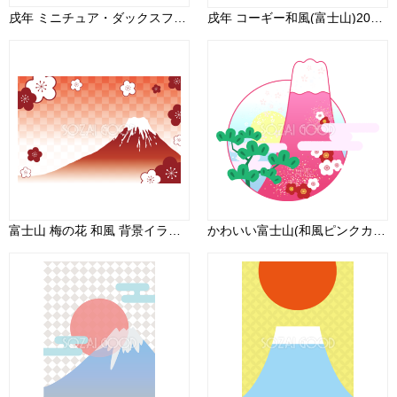
戌年 ミニチュア・ダックスフンド和風(富士山)2018干支無料イラスト 後ろ姿75714
戌年 コーギー和風(富士山)2018干支無料イラスト 後ろ姿お座り75558
富士山 梅の花 和風 背景イラスト無料 フリー90484
かわいい富士山(和風ピンクカラー)背景無料イラスト81597