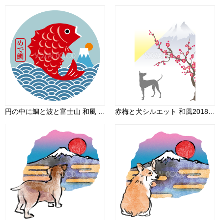
円の中に鯛と波と富士山 和風 めでたいイラスト無料フリー84856
赤梅と犬シルエット 和風2018(戌)背景無料イラスト80318