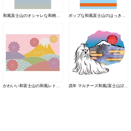
和風富士山のオシャレな和柄の背景イラスト無料フリー84968
ポップな和風富士山のはっきりした色使いの背景イラスト無料フリー84967
かわいい和富士山の和風レトロな色合いの背景イラスト無料フリー84960
戌年 マルチーズ和風(富士山)2018干支無料イラスト 横向きお座り75690