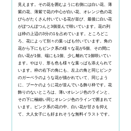
見えます。その花を囲むように右側には白い花、薄
紫の花、薄紫で花の中心が白い花、オレンジ色の花
びらがたくさん付いている花が並び、最後に白い花
がぽつんぽつんと3個並んで咲いています。花の列
は枠の上辺の3分の1を占めています。ところどこ
ろ、花によって別々の葉っぱも付いています。角の
花から下にもピンク系の様々な花が5個、その間に
白い花が1個、端にも1個、少し離れて1個咲いてい
ます。やはり、形も色も様々な葉っぱも添えられて
います。枠の右下の角にも、左上の角と同じピンク
のガーベラのような花が描かれていて、同じよう
に、ブーケのように花が並んでいる飾り枠です。花
飾りのないところは、薄いオレンジ色のラインと、
その下に極細い同じオレンジ色のラインで囲まれて
います。ピンク系の花の中、白い花が甘さを抑え
て、大人女子にも好まれそうな無料イラストです。