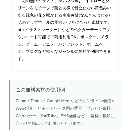
「花の無料イラスト」NO.72275は、イエローとグ
リーンをモチーフで葉と同様で目立たない黄色みの
ある緑色の花を咲かせる南京黄櫨(なんきんはぜ)の
花のアップで、夏の季節6・7月に合った素材です。
ai（イラストレーター）などのベクターデータでダ
ウンロード可能で『商用利用OK』ポスター、チラ
シ、ゲーム、アニメ、パンフレット、ホームペー
ジ、ブログなど様々なジャンルに無料で利用できま
す。
この無料素材の使用例
Zoom・Teams・Google Meetなどのオンライン会議や
Web会議、 リモートワーク用の背景、プレゼン資料、
Webバナー、YouTube、SNS画像など、 素材の種類に
合わせて幅広くご利用いただけます。