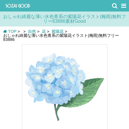
おしゃれ綺麗な薄い水色青系の紫陽花イラスト(梅雨)無料フ
リー83886素材Good
TOP
>
>
自然
>
花
>
紫陽花
>
おしゃれ綺麗な薄い水色青系の紫陽花イラスト(梅雨)無料フリー
83886