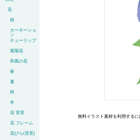
花
桜
カーネーショ
ン
チューリップ
紫陽花
和風の花
春
夏
秋
冬
花 背景
無料イラスト素材を利用するに
花 フレーム
花びら(背景)