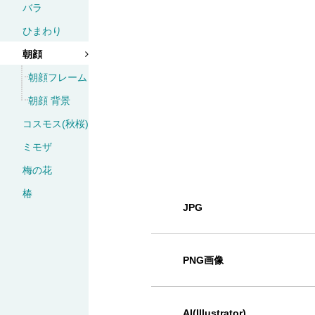
バラ
ひまわり
朝顔
朝顔フレーム
朝顔 背景
コスモス(秋桜)
ミモザ
梅の花
椿
JPG
PNG画像
AI(Illustrator)