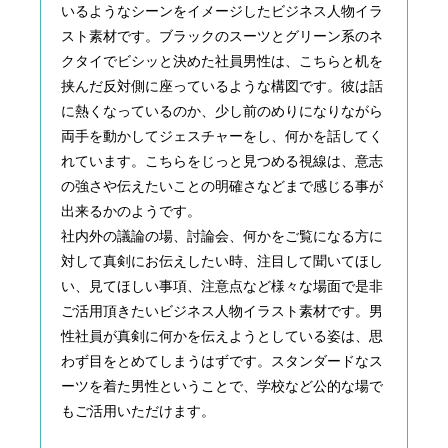
いるようなシーンをイメージしたビジネス人物イラ
スト素材です。ブラックのスーツとグリーン系のネ
クタイでビシッと決めた社員男性は、こちらと机を
挟んだ反対側に座っているような構図です。彼は話
に熱くなっているのか、少し前のめりになりながら
両手を動かしてジェスチャーをし、何かを話してく
れています。こちらをじっと見つめる視線は、意志
の強さや伝えたいことの明確さなどまで感じる事が
出来るかのようです。
社内外の議論の場、討論会、何かをご覧になる方に
対して真剣にお伝えしたい時、注目して聞いてほし
い、見てほしい事項、注意点など様々な場面で是非
ご活用頂きたいビジネス人物イラスト素材です。男
性社員が真剣に何かを伝えようとしている姿は、思
わず目をとめてしまうはずです。スタンダードなス
ーツを着た男性ということで、学校など公的な場で
もご活用いただけます。