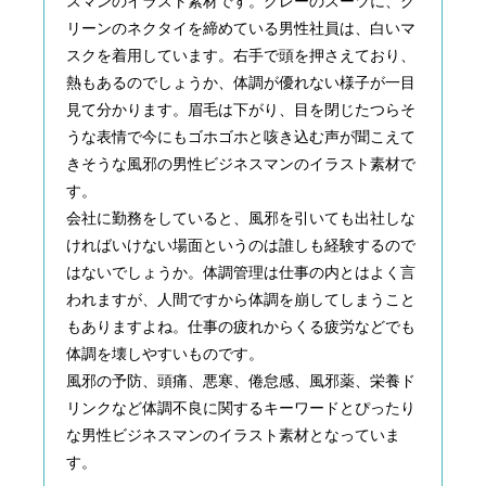
スマンのイラスト素材です。グレーのスーツに、グ
リーンのネクタイを締めている男性社員は、白いマ
スクを着用しています。右手で頭を押さえており、
熱もあるのでしょうか、体調が優れない様子が一目
見て分かります。眉毛は下がり、目を閉じたつらそ
うな表情で今にもゴホゴホと咳き込む声が聞こえて
きそうな風邪の男性ビジネスマンのイラスト素材で
す。
会社に勤務をしていると、風邪を引いても出社しな
ければいけない場面というのは誰しも経験するので
はないでしょうか。体調管理は仕事の内とはよく言
われますが、人間ですから体調を崩してしまうこと
もありますよね。仕事の疲れからくる疲労などでも
体調を壊しやすいものです。
風邪の予防、頭痛、悪寒、倦怠感、風邪薬、栄養ド
リンクなど体調不良に関するキーワードとぴったり
な男性ビジネスマンのイラスト素材となっていま
す。