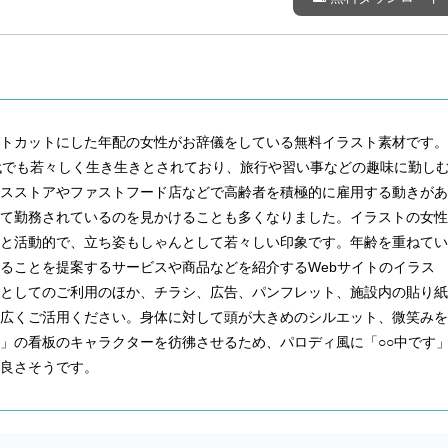
ートカットにした年配の女性がお辞儀をしている無料イラスト素材です。
代でも若々しく生き生きとされており、旅行や習い事などの趣味に勤し
ンスストアやファストフード店などで高齢者を積極的に雇用する動きがあ
して勤務されているのを見かけることも多くなりました。イラストの女性
リと活動的で、立ち姿もしゃんとして若々しい印象です。年齢を重ねてい
ることを提案するサービスや商品などを紹介するWebサイトのイラス
ンとしてのご利用のほか、チラシ、広告、パンフレット、施設内の貼り紙
幅広くご活用ください。身体に対して頭が大きめのシルエット、微笑みを
」の看板のキャラクターを彷彿させるため、パロディ風に「○○中です
良さそうです。