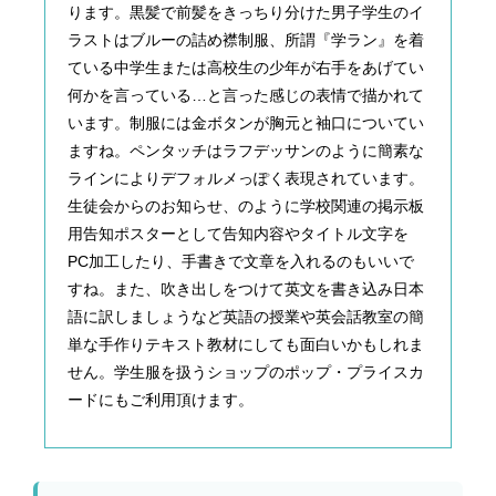
ります。黒髪で前髪をきっちり分けた男子学生のイ
ラストはブルーの詰め襟制服、所謂『学ラン』を着
ている中学生または高校生の少年が右手をあげてい
何かを言っている…と言った感じの表情で描かれて
います。制服には金ボタンが胸元と袖口についてい
ますね。ペンタッチはラフデッサンのように簡素な
ラインによりデフォルメっぽく表現されています。
生徒会からのお知らせ、のように学校関連の掲示板
用告知ポスターとして告知内容やタイトル文字を
PC加工したり、手書きで文章を入れるのもいいで
すね。また、吹き出しをつけて英文を書き込み日本
語に訳しましょうなど英語の授業や英会話教室の簡
単な手作りテキスト教材にしても面白いかもしれま
せん。学生服を扱うショップのポップ・プライスカ
ードにもご利用頂けます。