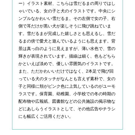
ー）イラスト素材、こちらは雪だるまの周りではし
ゃいでいる、女の子と犬のイラストです。中央にシ
ンプルなかわいい雪だるま。その左側で女の子、右
側で耳だけが黒い犬が楽しそうに飛び跳ねていま
す。雪だるまが完成した嬉しさとも思えるし、雪だ
るまの傍で愛犬と遊んでいるようにも思えます。背
景は真っ白のように見えますが、薄い水色で、雪の
輝きが表現されています。描線は細く、色もどちら
かといえば淡めで、優しい雰囲気のイラストです。
また、ただかわいいだけではなく、2本足で飛び回
っている犬のタッチがなんとも言えず素朴で、女の
子と同様に頬がピンク色に上気しているのがユーモ
ラスです。保育園、幼稚園、小学校での冬の時期の
配布物や広報紙、図書館などの公共施設の掲示物な
どにあしらうイラストとして、その他広告やチラシ
にも幅広くご活用ください。