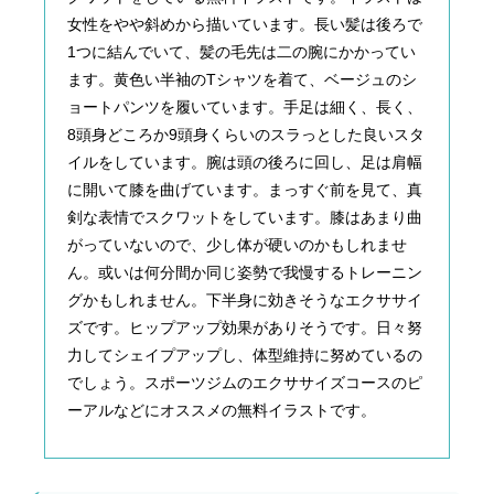
女性をやや斜めから描いています。長い髪は後ろで
1つに結んでいて、髪の毛先は二の腕にかかってい
ます。黄色い半袖のTシャツを着て、ベージュのシ
ョートパンツを履いています。手足は細く、長く、
8頭身どころか9頭身くらいのスラっとした良いスタ
イルをしています。腕は頭の後ろに回し、足は肩幅
に開いて膝を曲げています。まっすぐ前を見て、真
剣な表情でスクワットをしています。膝はあまり曲
がっていないので、少し体が硬いのかもしれませ
ん。或いは何分間か同じ姿勢で我慢するトレーニン
グかもしれません。下半身に効きそうなエクササイ
ズです。ヒップアップ効果がありそうです。日々努
力してシェイプアップし、体型維持に努めているの
でしょう。スポーツジムのエクササイズコースのピ
ーアルなどにオススメの無料イラストです。