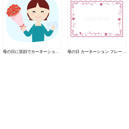
母の日に笑顔でカーネーションを持つ女の子が花束と手紙を贈る無料フリーイラスト83706
母の日 カーネーション フレーム枠 おしゃれイラスト 無料フリー89005