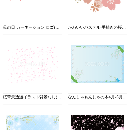
母の日 カーネーション ロゴ(文字) ありがとう かわいい イラスト無料 フリー88949
かわいいパステル 手描きの桜イラスト無料 フリー88422
桜背景透過イラスト背景なし(花びら多め)62573
なんじゃもんじゃの木4月-5月の花フレーム無料イラスト68559