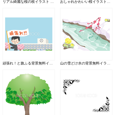
リアル綺麗な桜の枝イラスト 綺麗飾り背景なし(透過)無料フリー83464
おしゃれかわいい桜イラスト無料 フリー88243
頑張れ！と旗ふる背景無料イラスト／学校 新学期42885
山の雪どけ水の背景無料イラスト64496