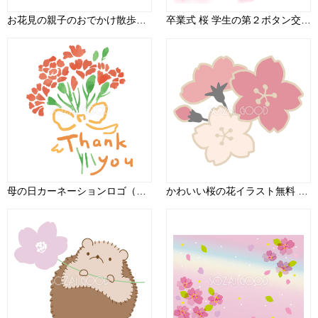
お花見の親子のおでかけ散歩する無料イラスト／春42286
卒業式 桜 学生の第２ボタン交換 無料イラスト40866
母の日カーネーションロゴ（文字）ThankYouかわいいイラスト無料 フリー88917
かわいい桜の花イラスト無料 フリー87135