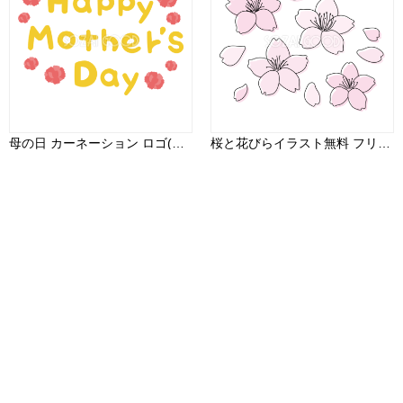
母の日 カーネーション ロゴ(文字) Happy Mother's Day かわいい イラスト無料 フリー88981
桜と花びらイラスト無料 フリー88171