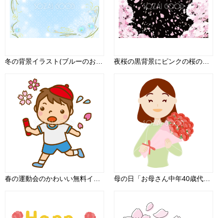
冬の背景イラスト(ブルーのお花フレーム)38661
夜桜の黒背景にピンクの桜の花びらが風で舞うフリー無料イラスト83242
春の運動会のかわいい無料イラスト-春41519
母の日「お母さん中年40歳代」カーネーション花束を持つフリー無料イラスト83695