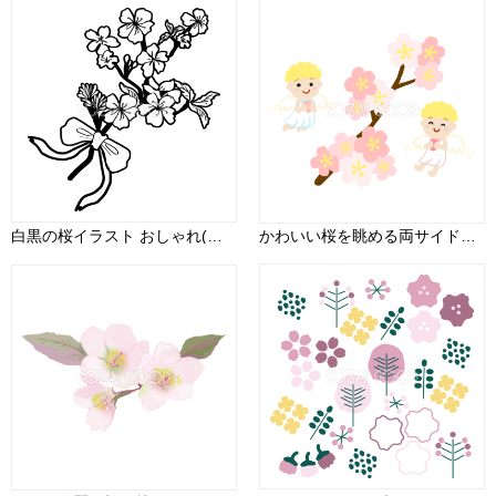
白黒の桜イラスト おしゃれ(枝とリボン)39652
かわいい桜を眺める両サイド天使イラスト無料(フリー)83361