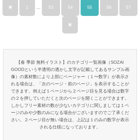
1
…
53
54
55
56
57
【春 季節 無料イラスト】のカテゴリ一覧画像（SOZAI
GOODという半透明の透かし文字が記載してあるサンプル画
像）の素材数により上部にページャー（１〜数字）が表示さ
れる場合は、「次のページ・前のページ」を表示することが
できます。例えば１ページから２ページ目を見る場合は数字
の２を押していただくと次のページを開くことができます。
しかしフリー素材の数が少ないカテゴリに関しましては１ペ
ージのみや少数のみになる場合がございますのでご了承くだ
さい。２ページ目が無い場合は、上記は１のみの数字が表示
される仕様になっております。