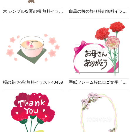
木 シンプルな夏の桜 無料イラスト82043
白黒の桜の飾り枠の無料イラスト／春41804
桜の花(お茶)無料イラスト40459
手紙フレーム枠にロゴ文字「お母さんありがとう」カーネーションイラスト母の日83767