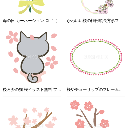
母の日 カーネーション ロゴ（文字）Thank you おしゃれ イラスト無料フリー89013
かわいい桜の楕円縦長方形フレーム枠イラスト無料 フリー88203
後ろ姿の猫 桜イラスト無料 フリー88486
桜やチューリップのフレーム飾り枠の無料イラスト64013