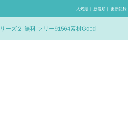
人気順
｜
新着順
｜
更新記録
ズ２ 無料 フリー91564素材Good