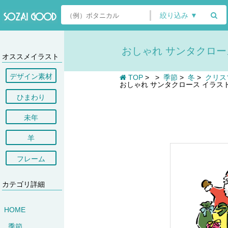
絞り込み ▼
おしゃれ サンタクロース
オススメイラスト
デザイン素材
TOP
>
>
季節
>
冬
>
クリス
おしゃれ サンタクロース イラスト
ひまわり
未年
羊
フレーム
カテゴリ詳細
HOME
季節