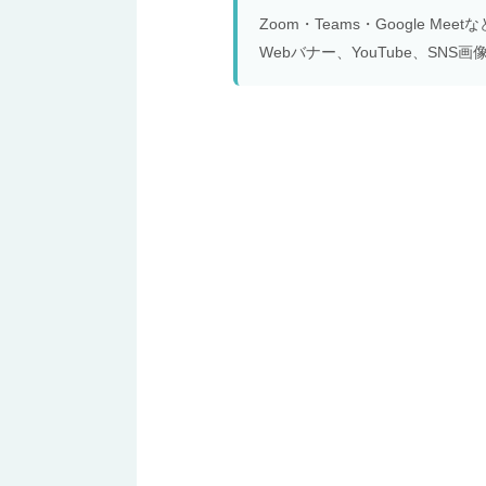
Zoom・Teams・Google 
Webバナー、YouTube、S