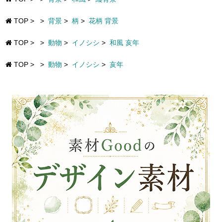
TOP
>
>
背景
>
柄
>
花柄 背景
TOP
>
>
動物
>
イノシシ
>
和風 亥年
TOP
>
>
動物
>
イノシシ
>
亥年