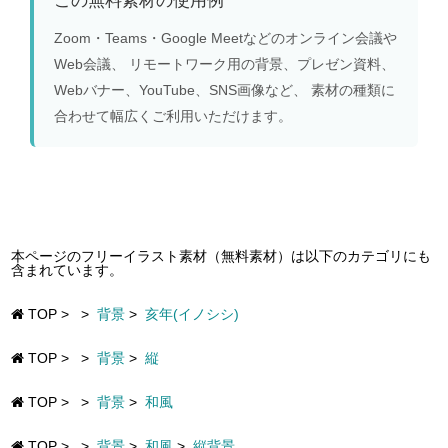
この無料素材の使用例
Zoom・Teams・Google Meetなどのオンライン会議や
Web会議、 リモートワーク用の背景、プレゼン資料、
Webバナー、YouTube、SNS画像など、 素材の種類に
合わせて幅広くご利用いただけます。
本ページのフリーイラスト素材（無料素材）は以下のカテゴリにも
含まれています。
TOP
>
>
背景
>
亥年(イノシシ)
TOP
>
>
背景
>
縦
TOP
>
>
背景
>
和風
TOP
>
>
背景
>
和風
>
縦背景