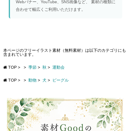
Webバナー、YouTube、SNS画像など、 素材の種類に
合わせて幅広くご利用いただけます。
本ページのフリーイラスト素材（無料素材）は以下のカテゴリにも
含まれています。
TOP
>
>
季節
>
秋
>
運動会
TOP
>
>
動物
>
犬
>
ビーグル