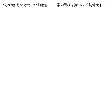
パグ(犬) 七夕 かわいい動物無料イラスト70756
案内看板を持つパグ 無料犬イラスト