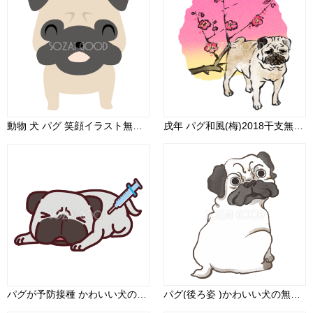
動物 犬 パグ 笑顔イラスト無料 フリー88281
戌年 パグ和風(梅)2018干支無料イラスト 正面75618
パグが予防接種 かわいい犬の無料イラスト69223
パグ(後ろ姿 )かわいい犬の無料イラスト70551