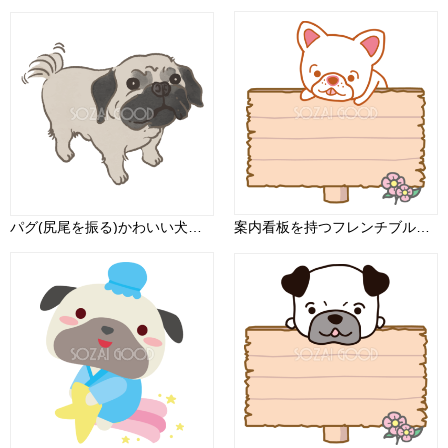
パグ(尻尾を振る)かわいい犬の無料イラスト70555
案内看板を持つフレンチブルドッグ 無料犬イラスト