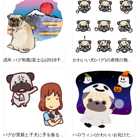
戌年 パグ和風(富士山)2018干支無料イラスト 後ろ姿お座り75622
かわいい犬(パグ)の表情の無料イラスト81095
パグが里親と子犬に手を振る かわいい犬の無料イラスト69227
ハロウィン(かわいいお化けたち)パグ(犬)のかわいい動物無料イラスト80111