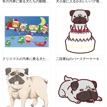
冬の汽車に乗る犬たちの動物保育園 無料背景イラスト66509
犬小屋に入るかわいいパグ無料イラスト71458
クリスマスの汽車に乗る犬たちの動物保育園 無料背景イラスト66517
二段重ねのバースデーケーキの上にパグ(犬)が座っている かわいい犬の無料イラスト72611