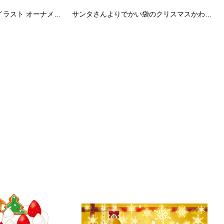
クリスマス フレーム枠 イラスト オーナメント 無料 フリー90433
サンタさんよりでかい袋のクリスマスかわいいフレーム無料イラスト57754