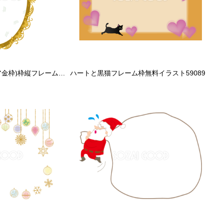
クリスマス(ポインセチア金枠)枠縦フレーム無料イラスト60928
ハートと黒猫フレーム枠無料イラスト59089