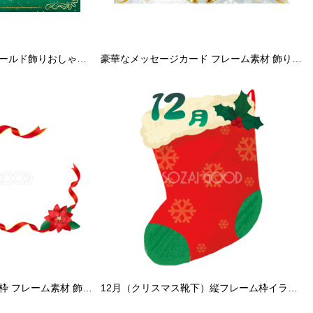
神秘的に輝くグリーンゴールド飾りおしゃれクリスマス フレーム枠イラスト無料フリー85066
豪華なメッセージカード フレーム素材 飾り枠無料背景イラスト
鈴とリボンが対角線上の枠 フレーム素材 飾り枠無料背景イラスト
12月（クリスマス靴下）縦フレーム枠イラスト無料フリー 文字入り84947