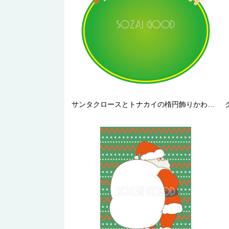
サンタクロースとトナカイの楕円飾りかわいいクリスマス フレーム枠イラスト無料フリー85076