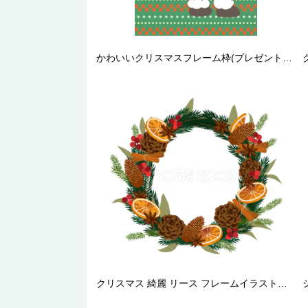
かわいいクリスマスフレーム枠(プレゼントを持つサンタクロース)イラスト無料フリー85143
クリスマス 綺麗 リース フレームイラスト無料 フリー90446