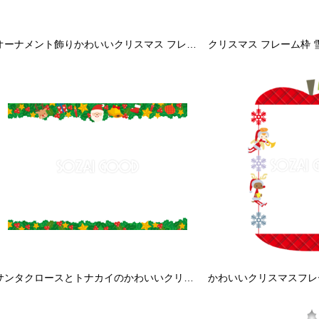
オーナメント飾りかわいいクリスマス フレーム枠イラスト無料フリー85074
サンタクロースとトナカイのかわいいクリスマス フレーム枠イラスト無料フリー85075