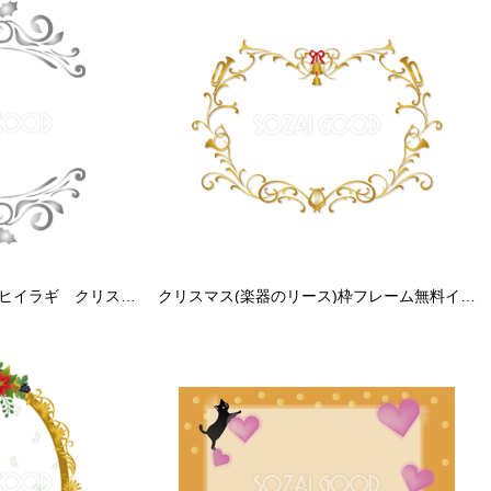
シルバーのエレガントなヒイラギ クリスマスフレーム枠 イラスト無料 フリー86760
クリスマス(楽器のリース)枠フレーム無料イラスト60932