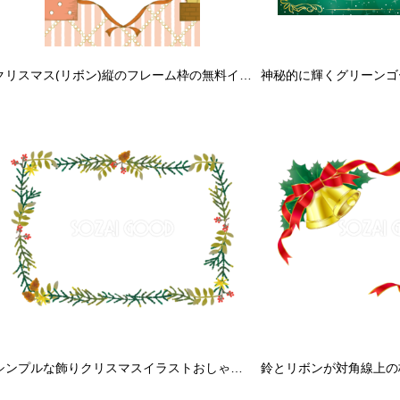
クリスマス(リボン)縦のフレーム枠の無料イラスト59280
シンプルな飾りクリスマスイラストおしゃれフレーム無料イラスト57770