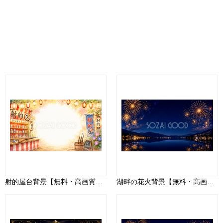
射的屋台背景【無料・高画質PNG】93149
湖畔の花火背景【無料・高画質PNG】夜景・水面リフレクションイラスト93041