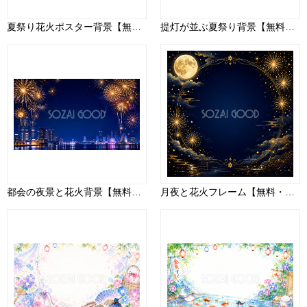
夏祭り花火ポスター背景【無料・高画質PNG】イベント・お祭りデザイン93068
提灯が並ぶ夏祭り背景【無料・高画質PNG】93143
都会の夜景と花火背景【無料・高画質PNG】夏イベント・夜景イラスト93039
月夜と花火フレーム【無料・高画質PNG】93062