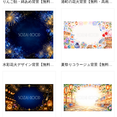
りんご飴・綿あめ背景【無料・高画質PNG】93150
港町の花火背景【無料・高画質PNG】夜景・海辺イラスト93046
水彩花火デザイン背景【無料・高画質PNG】93029
夏祭りコラージュ背景【無料・高画質PNG】93154