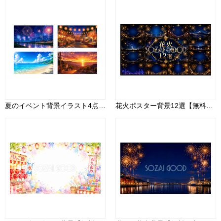
夏のイベント背景イラスト4点セット【無料】フリー素材92406
花火ポスター背景12選【無料・高画質PNG】イベント・夏祭り・チラシ・バナーに使える豪華デザイン素材93064