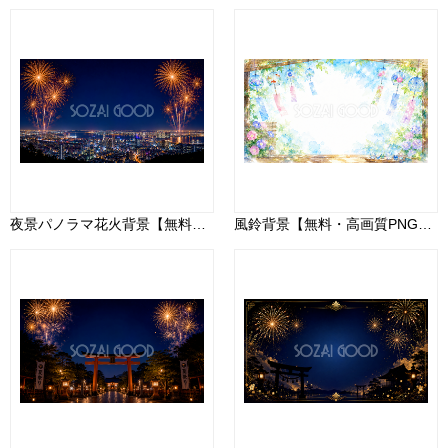
夜景パノラマ花火背景【無料・高画質PNG】花火大会・都市夜景イラスト93050
風鈴背景【無料・高画質PNG】93148