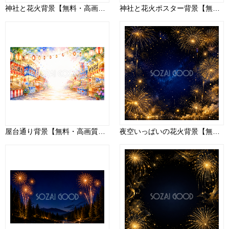
神社と花火背景【無料・高画質PNG】鳥居・夏祭りイラスト93045
神社と花火ポスター背景【無料・高画質PNG】和風イベントデザイン93073
屋台通り背景【無料・高画質PNG】93145
夜空いっぱいの花火背景【無料・高画質PNG】93035