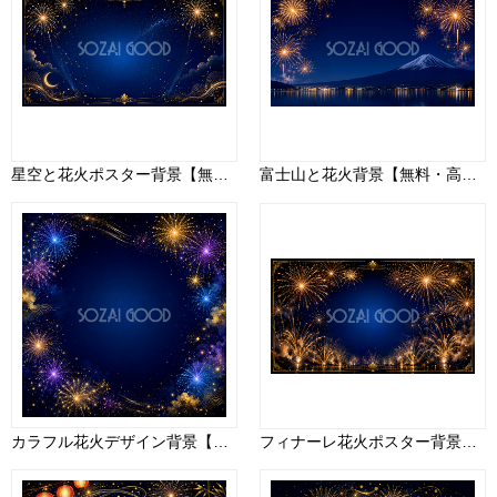
星空と花火ポスター背景【無料・高画質PNG】幻想的なイベントデザイン93070
富士山と花火背景【無料・高画質PNG】和風・夏祭りイラスト93040
カラフル花火デザイン背景【無料・高画質PNG】93032
フィナーレ花火ポスター背景【無料・高画質PNG】大迫力イベントデザイン93075