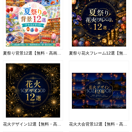
夏祭り背景12選【無料・高画質PNG】花火・提灯・縁日・和風イラストセット93142
夏祭り花火フレーム12選【無料・高画質PNG】和風・エレガント・ラグジュアリーなデザイン素材93051
花火デザイン12選【無料・高画質】背景・フレーム・和モダン素材93025
花火大会背景12選【無料・高画質】夜景・富士山・海・和風の夏イベント背景素材PNG93038