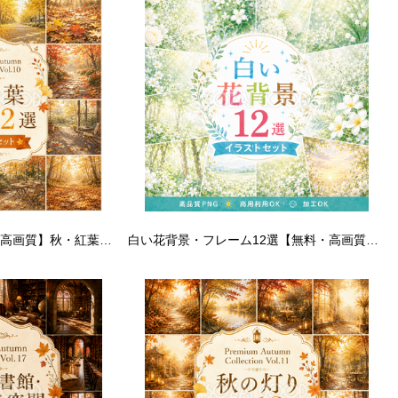
落ち葉背景12選【無料・高画質】秋・紅葉・もみじ・イチョウ・木漏れ日背景イラスト｜Premium Autumn Collection Vol.10 93910
白い花背景・フレーム12選【無料・高画質PNG】ボタニカル・ウェディング・おしゃれ素材セット93337