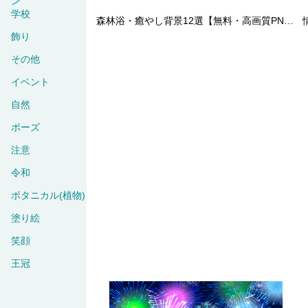
ン
学校
森林浴・癒やし背景12選【無料・高画質PNG】自然の森・木漏れ日・渓流・湖の背景素材集93259
飾り
その他
イベント
自然
ポーズ
注意
令和
ボタニカル(植物)
塗り絵
笑顔
王冠