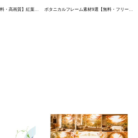
秋の街並み背景12選【無料・高画質】紅葉（もみじ）のヨーロッパ・北欧風景イラストセットPremium Autumn Collection Vol.16 93989
ボタニカルフレーム素材9選【無料・フリー】おしゃれな花・植物イラスト92589