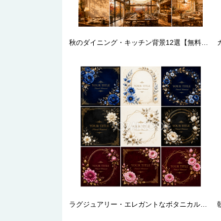
秋のダイニング・キッチン背景12選【無料・高画質PNG】食卓・北欧・ナチュラルインテリア背景イラストセットPremium Autumn Collection Vol.20 94041
ラグジュアリー・エレガントなボタニカルフレームセット（全9種類）｜無料・フリー・高画質デザイン素材92758