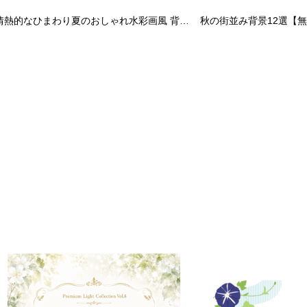
情熱的なひまわり夏のおしゃれ水彩画風 背景 イラスト(無料)フリー85885