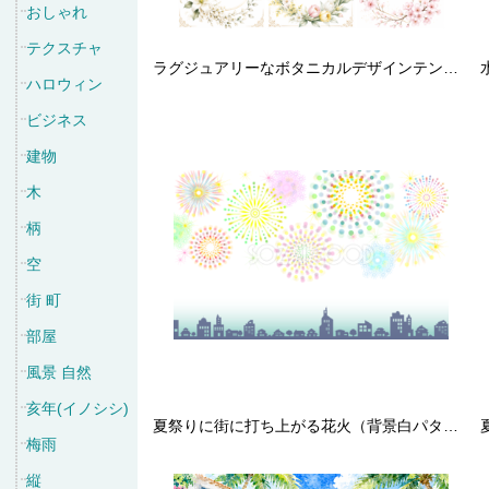
おしゃれ
テクスチャ
ラグジュアリーなボタニカルデザインテンプレートセット【無料・フリーPNG】招待状・ウェディング素材92792
ハロウィン
ビジネス
建物
木
柄
空
街 町
部屋
風景 自然
亥年(イノシシ)
夏祭りに街に打ち上がる花火（背景白パターン） 背景イラスト無料フリー30304
梅雨
縦