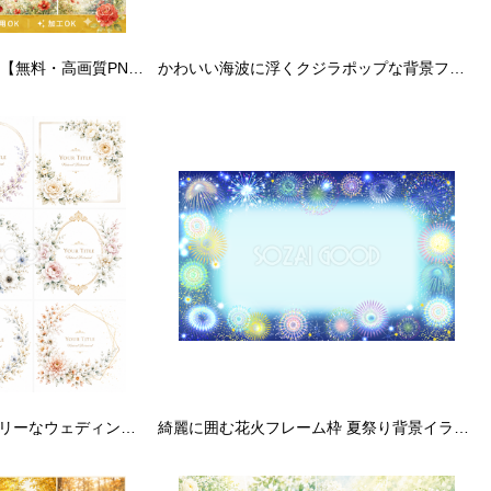
レッドフラワー背景12選【無料・高画質PNG】赤い花・バラ・ポピー・ガーベラ・カーネーション・チューリップ・フレーム・イラスト素材93415
かわいい海波に浮くクジラポップな背景フレームイラスト無料フリー29847
エレガントでラグジュアリーなウェディングボタニカルフレーム【無料デザインテンプレート】92823
綺麗に囲む花火フレーム枠 夏祭り背景イラスト無料フリー30308