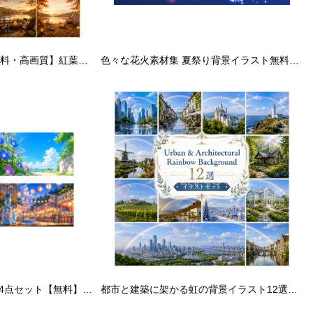
秋キャンプ背景12選【無料・高画質】紅葉・もみじ・アウトドア・グランピング背景イラスト｜Premium Autumn Collection Vol.5 93845
色々な花火素材集 夏祭り背景イラスト無料フリー30300
夏の風物詩背景イラスト4点セット【無料】フリー素材92405
都市と建築に架かる虹の背景イラスト12選【無料・高画質PNG】Urban & Architectural Rainbow Background93689