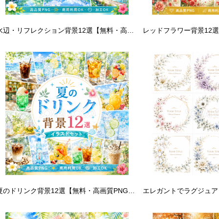
水辺・リフレクション背景12選【無料・高画質PNG】湖・池・川・水鏡の背景イラストセット93220
夏のドリンク背景12選【無料・高画質PNG】水彩イラスト・商用利用OK93116