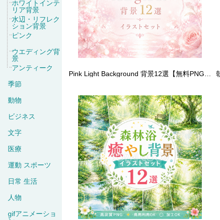
ホワイトインテ
リア背景
水辺・リフレク
ション背景
ピンク
ウエディング背
景
アンティーク
Pink Light Background 背景12選【無料PNG】桜・ローズ・春の光・高画質イラストセット93597
季節
動物
ビジネス
文字
医療
運動 スポーツ
日常 生活
人物
gifアニメーショ