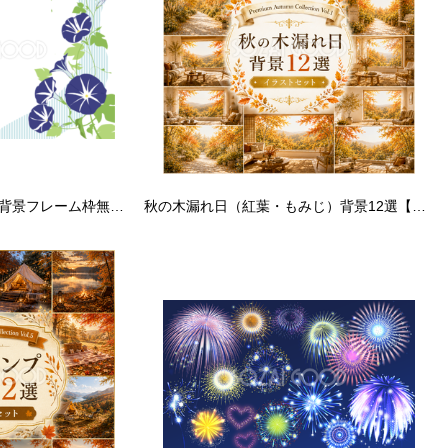
朝顔の和風暑中お見舞い背景フレーム枠無料イラスト／夏47080
秋の木漏れ日（紅葉・もみじ）背景12選【無料・高画質】秋背景イラスト・秋の風景素材｜Premium Autumn Collection Vol.1 93793