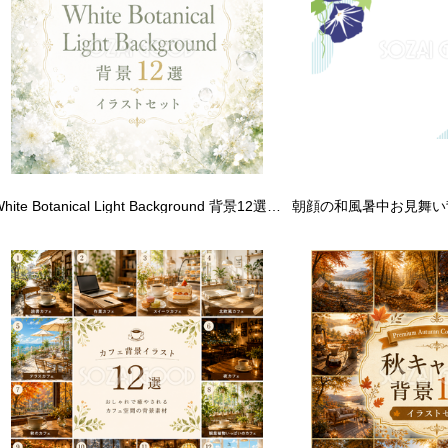
White Botanical Light Background 背景12選｜透明感あふれる白い光の背景素材【無料・高画質】93624