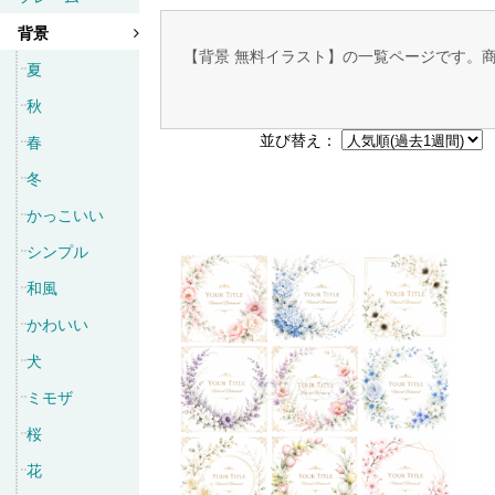
背景
【背景 無料イラスト】の一覧ページです。
夏
秋
並び替え：
春
冬
かっこいい
シンプル
和風
かわいい
犬
ミモザ
桜
花