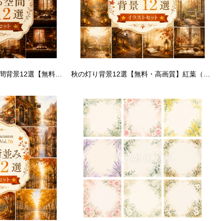
秋の図書館・本のある空間背景12選【無料・高画質PNG】読書・ブックカフェ・ライブラリー背景イラストセットPremium Autumn Collection Vol.17 94002
秋の灯り背景12選【無料・高画質】紅葉（もみじ）・ランタン・秋の夕暮れ背景イラストセット Premium Autumn Collection Vol.11 93924