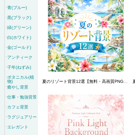
青(ブルー)
黒(ブラック)
緑(グリーン)
白(ホワイト)
金(ゴールド)
アンティーク
子年(ねずみ)
ボタニカル(植
物)
夏のリゾート背景12選【無料・高画質PNG】海・南国・プール・ビーチの背景イラスト素材93168
癒やし背景
仕事・勉強背景
カフェ背景
ラグジュアリー
エレガント