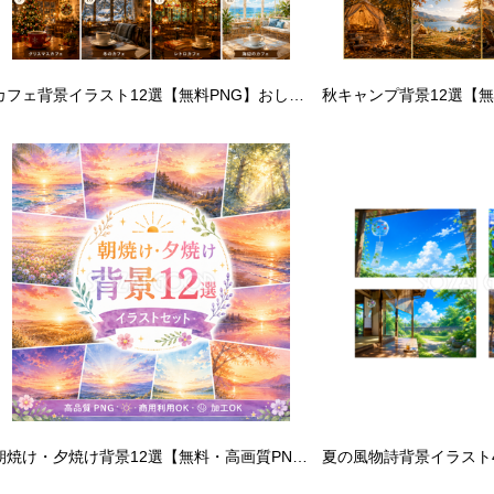
カフェ背景イラスト12選【無料PNG】おしゃれで使いやすい背景素材セットフリ92508
朝焼け・夕焼け背景12選【無料・高画質PNG】幻想的な朝日・夕日・マジックアワー背景イラスト93311