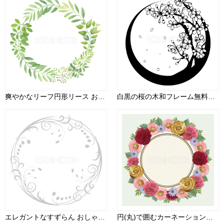
爽やかなリーフ円形リース おしゃれなボタニカル風(植物)のフレーム枠イラスト無料 フリー86526
白黒の桜の木和フレーム無料イラスト／春41808
エレガントなすずらん おしゃれ 正円 丸 フレーム枠イラスト(無料)フリー85562
円(丸)で囲むカーネーションやバラ等のフレーム枠飾り29997