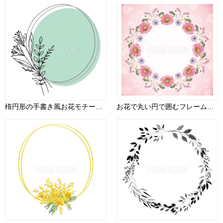
楕円形の手書き風お花モチーフ おしゃれなボタニカル風(植物)のフレーム枠イラスト無料 フリー86477
お花で丸い円で囲むフレーム枠飾り無料イラスト25025