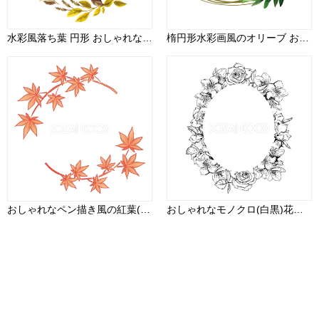
水彩風落ち葉 円形 おしゃれなボタニカル風(植物)のフレーム枠イラスト無料 フリー86695
楕円形水彩画風のオリーブ おしゃれなボタニカル風(植物)のフレーム枠イラスト無料 フリー86481
おしゃれなペン描き風の紅葉(もみじ)の枝の円状のフレーム枠 秋イラスト無料 フリー87354
おしゃれなモノクロ(白黒)花フレーム枠 手書き 楕円 ボタニカル(植物)イラスト無料 フリー88080