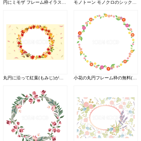
円にミモザ フレーム枠イラスト無料 フリー87010
モノトーン モノクロのシックなリーフ 円形リース おしゃれなボタニカル風(植物)のフレーム枠イラスト無料 フリー86690
丸円に沿って紅葉(もみじ)が囲む フレーム枠飾り背景イラスト10270
小花の丸円フレーム枠の無料(フリー)イラスト85480