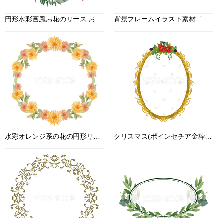
円形水彩画風お花のリース おしゃれなボタニカル風(植物)のフレーム枠イラスト無料 フリー86459
背景フレームイラスト素材「いろんなお花」無料 フリー34611
水彩オレンジ系の花の円形リース おしゃれなボタニカル風(植物)のフレーム枠イラスト無料 フリー86516
クリスマス(ポインセチア金枠)枠縦フレーム無料イラスト60928