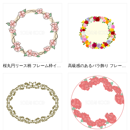
桜丸円リース柄 フレーム枠イラスト無料 フリー88493
高級感のあるバラ飾り フレーム素材 飾り枠無料背景イラスト