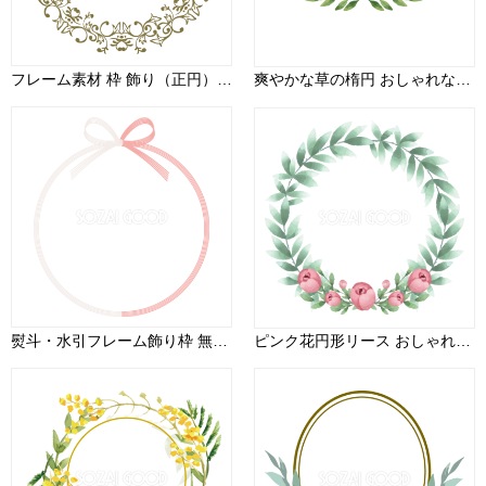
フレーム素材 枠 飾り（正円）24143
爽やかな草の楕円 おしゃれなボタニカル風(植物)のフレーム枠イラスト無料 フリー86527
熨斗・水引フレーム飾り枠 無料イラスト画像59997
ピンク花円形リース おしゃれなボタニカル風(植物)のフレーム枠イラスト無料 フリー86689