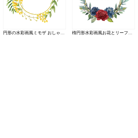
円形の水彩画風ミモザ おしゃれなボタニカル風(植物)のフレーム枠イラスト無料 フリー86448
楕円形水彩画風お花とリーフモチーフ おしゃれなボタニカル風(植物)のフレーム枠イラスト無料 フリー86480