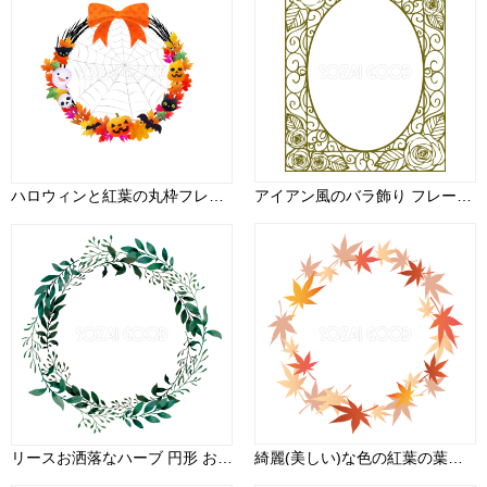
ハロウィンと紅葉の丸枠フレームリース無料イラスト画像54652
アイアン風のバラ飾り フレーム 枠素材 212
リースお洒落なハーブ 円形 おしゃれなボタニカル風(植物)のフレーム枠イラスト無料 フリー86691
綺麗(美しい)な色の紅葉の葉っぱの円のフレーム枠 紅葉(もみじ)秋イラスト無料 フリー87627