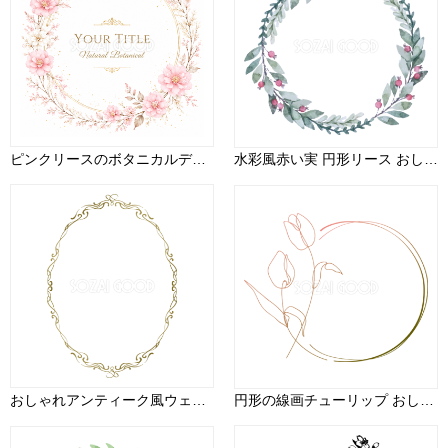
ピンクリースのボタニカルデザインテンプレート【無料・フリーPNG】招待状・ウェディング素材92790
水彩風赤い実 円形リース おしゃれなボタニカル風(植物)のフレーム枠イラスト無料 フリー86694
おしゃれアンティーク風ウェーブ楕円枠ゴールド(金)の縦長方形フレームイラスト無料 フリー87992
円形の線画チューリップ おしゃれなボタニカル風(植物)のフレーム枠イラスト無料 フリー86455